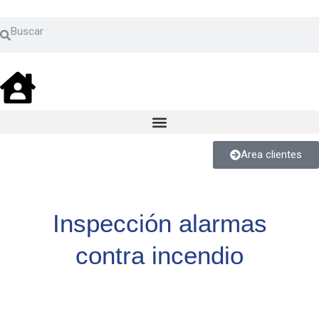
Ir
Buscar
al
Buscar
contenido
Area clientes
Inspección alarmas
contra incendio