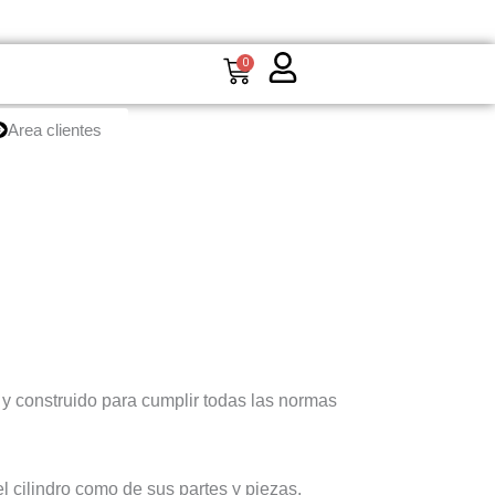
Carrito
0
Area clientes
o y construido para cumplir todas las normas
el cilindro como de sus partes y piezas.