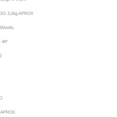
O: 3,2kg.APROX
0volts.
 49°
2
O
.APROX.