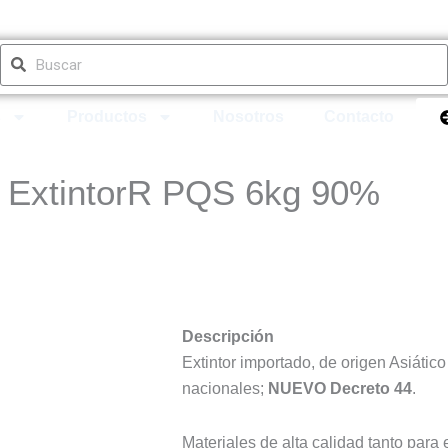
cia
+40 años de experiencia
Buscar
Buscar
s
Productos
Nosotros
Contacto
ExtintorR PQS 6kg 90%
Descripción
Extintor importado, de origen Asiátic
nacionales;
NUEVO Decreto 44
.
Materiales de alta calidad tanto para 