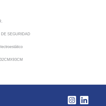
.
E DE SEGURIDAD
ectroestático
X32CMX93CM