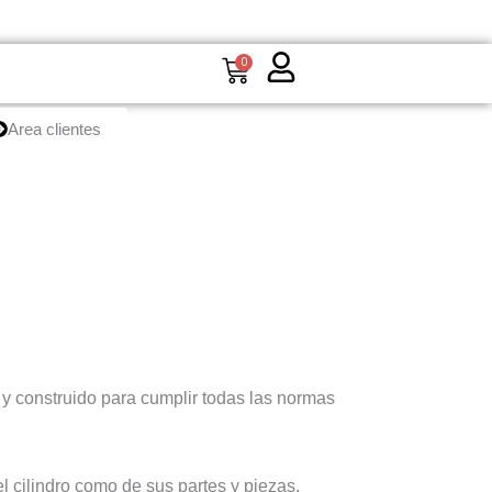
Carrito
0
Area clientes
o y construido para cumplir todas las normas
el cilindro como de sus partes y piezas.