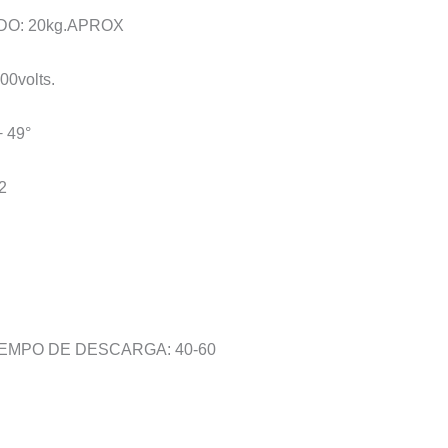
O: 20kg.APROX
0volts.
 49°
2
EMPO DE DESCARGA: 40-60