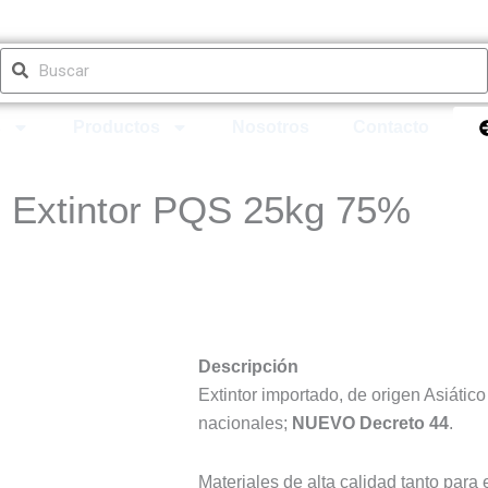
cia
+40 años de experiencia
Buscar
Buscar
s
Productos
Nosotros
Contacto
Extintor PQS 25kg 75%
Descripción
Extintor importado, de origen Asiátic
nacionales;
NUEVO Decreto 44
.
Materiales de alta calidad tanto para 