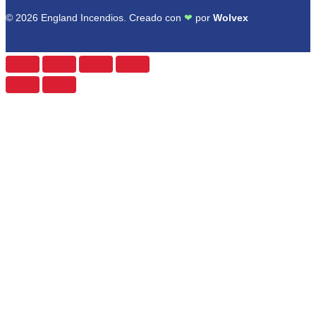
© 2026 England Incendios. Creado con
❤
por
Wolvex