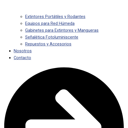
Extintores Portátiles y Rodantes
Equipos para Red Húmeda
Gabinetes para Extintores y Mangueras
Señalética Fotoluminiscente
Repuestos y Accesorios
Nosotros
Contacto