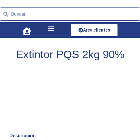
Ir
Buscar
al
Buscar
contenido
Area clientes
Extintor PQS 2kg 90%
Descripción