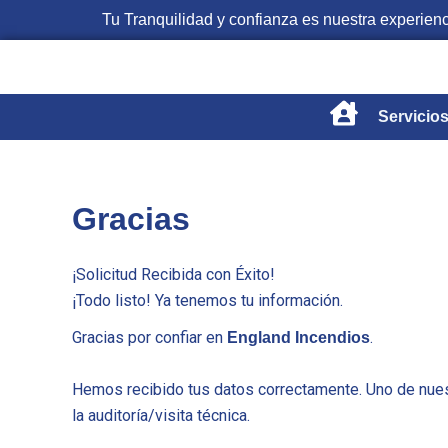
Ir
Tu Tranquilidad y confianza es nuestra experien
al
contenido
Servicio
Gracias
¡Solicitud Recibida con Éxito!
¡Todo listo! Ya tenemos tu información.
Gracias por confiar en
.
England Incendios
Hemos recibido tus datos correctamente. Uno de nuest
la auditoría/visita técnica.