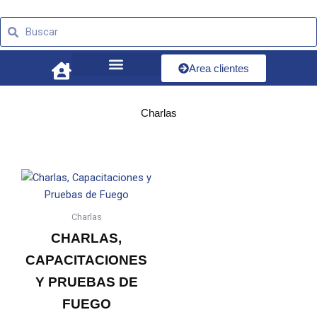
Ir
Buscar
al
Buscar
contenido
Area clientes
Charlas
Charlas
CHARLAS,
CAPACITACIONES
Y PRUEBAS DE
FUEGO