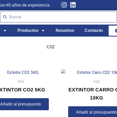
cia
+40 años de experiencia
Buscar
Buscar
s
Productos
Nosotros
Contacto
C02
C02
C02
XTINTOR CO2 5KG
EXTINTOR CARRO 
10KG
Añadir al presupuesto
Añadir al presupuesto