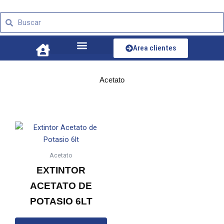
Ir
Buscar
al
Buscar
contenido
Area clientes
Acetato
Acetato
EXTINTOR
ACETATO DE
POTASIO 6LT